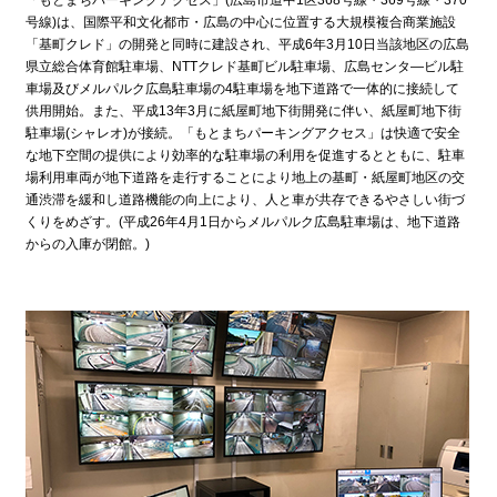
「もとまちパーキングアクセス」(広島市道中1区368号線・369号線・370
号線)は、国際平和文化都市・広島の中心に位置する大規模複合商業施設
「基町クレド」の開発と同時に建設され、平成6年3月10日当該地区の広島
県立総合体育館駐車場、NTTクレド基町ビル駐車場、広島センタ―ビル駐
車場及びメルパルク広島駐車場の4駐車場を地下道路で一体的に接続して
供用開始。また、平成13年3月に紙屋町地下街開発に伴い、紙屋町地下街
駐車場(シャレオ)が接続。「もとまちパーキングアクセス」は快適で安全
な地下空間の提供により効率的な駐車場の利用を促進するとともに、駐車
場利用車両が地下道路を走行することにより地上の基町・紙屋町地区の交
通渋滞を緩和し道路機能の向上により、人と車が共存できるやさしい街づ
くりをめざす。(平成26年4月1日からメルパルク広島駐車場は、地下道路
からの入庫が閉館。)