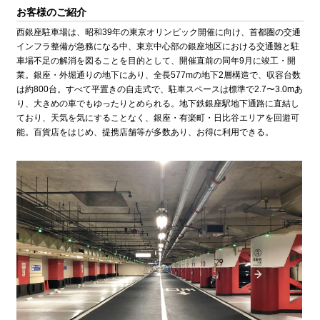
お客様のご紹介
西銀座駐車場は、昭和39年の東京オリンピック開催に向け、首都圏の交通
インフラ整備が急務になる中、東京中心部の銀座地区における交通難と駐
車場不足の解消を図ることを目的として、開催直前の同年9月に竣工・開
業。銀座・外堀通りの地下にあり、全長577mの地下2層構造で、収容台数
は約800台。すべて平置きの自走式で、駐車スペースは標準で2.7〜3.0mあ
り、大きめの車でもゆったりとめられる。地下鉄銀座駅地下通路に直結し
ており、天気を気にすることなく、銀座・有楽町・日比谷エリアを回遊可
能。百貨店をはじめ、提携店舗等が多数あり、お得に利用できる。