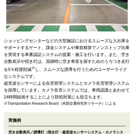
ショッピングセンターなどの大型施設におけるスムーズな入出庫を
サポートするゲート、課金システムや事前精算でノンストップ出庫
を実現する車番認証システムの提案・施工を行います。また、空き
台数表示や招き灯は、混雑時に空き車室を探すためのうろつき走行
※
を5％程度削減
し、スムーズな誘導を行うためのユーザーライク
なシステムです。
超音波センサーによる在否管理システムとカメラ在否管理システム
を採用しています。カメラ在否システムでは、車両認識とあわせて
24時間録画することにより防犯対策にも役立ちます。
※Transportation Research Board（米国交通研究所リサーチ）による
実施例
空き台数表示／誘導灯（招き灯・超音波センサーシステム・カメラシス