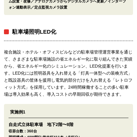
ム設置・改修／アナログカメラからデジタルカメラへ更新／インターフ
ォン連動表示／定点監視カメラ設置
駐車場照明LED化
複合施設・ホテル・オフィスビルなどの駐車場管理運営事業を通じ
て、さまざまな駐車場施設の省エネルギー化に取り組んできた実績
から、省エネルギー化のシミュレーション、LED化提案を行いま
す。LED化には照明器具を入れ替える「灯具一体型への装喚方式」
と既設器具の筐体を援用し電気的部分だけを入れ替える「レトロフ
ィット方式」を採用しています。24時間稼働することの多い駐車
場は導入効果も高く、導入コストの早期回収が期待できます。
実施例1
自走式立体駐車場 地下2階〜8階
収容台数：
360台