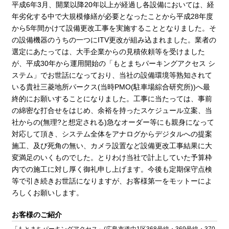
平成6年3月、開業以降20年以上が経過し各設備においては、経
年劣化する中で大規模修繕が必要となったことから平成28年度
から5年間かけて設備更改工事を実施することとなりました。そ
の設備機器のうちの一つにITV更改が組み込まれました。業者の
選定にあたっては、大手企業からの見積依頼等を受けました
が、平成30年から運用開始の「もとまちパーキングアクセス シ
ステム」でお世話になっており、当社の設備環境等熟知されて
いる貴社三菱地所パークス(当時PMO(駐車場綜合研究所))へ最
終的にお願いすることになりました。工事に当たっては、事前
の綿密な打合せをはじめ、余裕を持ったスケジュール立案、当
社からの(無理?と想定される)急なオーダー等にも親身になって
対応して頂き、システム全体をアナログからデジタルへの提案
施工、及び死角の無い、カメラ設置など設備更改工事結果に大
変満足のいくものでした。とりわけ当社で計上していた予算枠
内での施工に対し厚く御礼申し上げます。今後も定期保守点検
等で引き続きお世話になりますが、お客様第一をモットーによ
ろしくお願いします。
お客様のご紹介