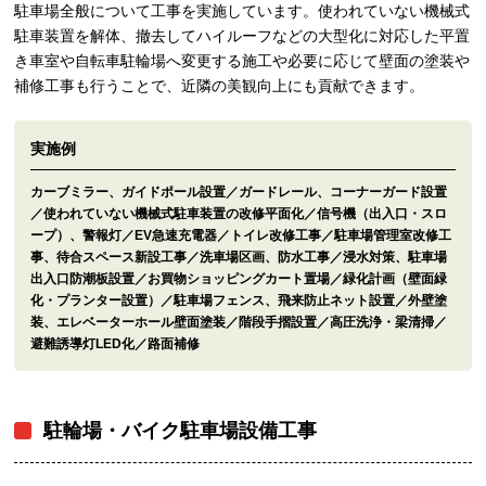
駐車場全般について工事を実施しています。使われていない機械式
駐車装置を解体、撤去してハイルーフなどの大型化に対応した平置
き車室や自転車駐輪場へ変更する施工や必要に応じて壁面の塗装や
補修工事も行うことで、近隣の美観向上にも貢献できます。
実施例
カーブミラー、ガイドポール設置／ガードレール、コーナーガード設置
／使われていない機械式駐車装置の改修平面化／信号機（出入口・スロ
ープ）、警報灯／EV急速充電器／トイレ改修工事／駐車場管理室改修工
事、待合スペース新設工事／洗車場区画、防水工事／浸水対策、駐車場
出入口防潮板設置／お買物ショッピングカート置場／緑化計画（壁面緑
化・プランター設置）／駐車場フェンス、飛来防止ネット設置／外壁塗
装、エレベーターホール壁面塗装／階段手摺設置／高圧洗浄・梁清掃／
避難誘導灯LED化／路面補修
駐輪場・バイク駐車場設備工事