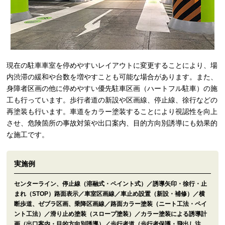
現在の駐車車室を停めやすいレイアウトに変更することにより、場
内渋滞の緩和や台数を増やすことも可能な場合があります。また、
身障者区画の他に停めやすい優先駐車区画（ハートフル駐車）の施
工も行っています。歩行者道の新設や区画線、停止線、徐行などの
再塗装も行います。車道をカラー塗装することにより視認性を向上
させ、危険箇所の事故対策や出口案内、目的方向別誘導にも効果的
な施工です。
実施例
センターライン、停止線（溶融式・ペイント式）／誘導矢印・徐行・止
まれ（STOP）路面表示／車室区画線／車止め設置（新設・補修）／横
断歩道、ゼブラ区画、乗降区画線／路面カラー塗装（ニート工法・ペイ
ント工法）／滑り止め塗装（スロープ塗装）／カラー塗装による誘導計
画（出口案内・目的方向別誘導）／歩行者道（歩行者保護・飛出し注