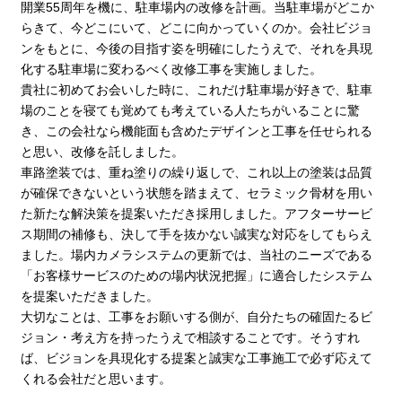
開業55周年を機に、駐車場内の改修を計画。当駐車場がどこか
らきて、今どこにいて、どこに向かっていくのか。会社ビジョ
ンをもとに、今後の目指す姿を明確にしたうえで、それを具現
化する駐車場に変わるべく改修工事を実施しました。
貴社に初めてお会いした時に、これだけ駐車場が好きで、駐車
場のことを寝ても覚めても考えている人たちがいることに驚
き、この会社なら機能面も含めたデザインと工事を任せられる
と思い、改修を託しました。
車路塗装では、重ね塗りの繰り返しで、これ以上の塗装は品質
が確保できないという状態を踏まえて、セラミック骨材を用い
た新たな解決策を提案いただき採用しました。アフターサービ
ス期間の補修も、決して手を抜かない誠実な対応をしてもらえ
ました。場内カメラシステムの更新では、当社のニーズである
「お客様サービスのための場内状況把握」に適合したシステム
を提案いただきました。
大切なことは、工事をお願いする側が、自分たちの確固たるビ
ジョン・考え方を持ったうえで相談することです。そうすれ
ば、ビジョンを具現化する提案と誠実な工事施工で必ず応えて
くれる会社だと思います。