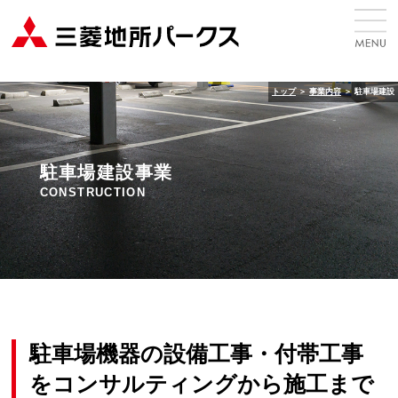
{literal}
{/literal}
{literal}
{/literal}
トップ
＞
事業内容
＞
駐車場建設
駐車場建設事業
CONSTRUCTION
駐車場機器の設備工事・付帯工事
を
コンサルティングから施工まで