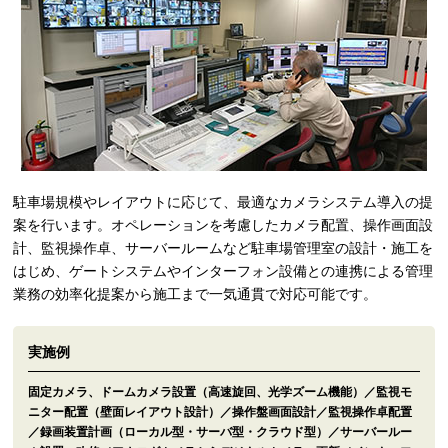
駐車場規模やレイアウトに応じて、最適なカメラシステム導入の提
案を行います。オペレーションを考慮したカメラ配置、操作画面設
計、監視操作卓、サーバールームなど駐車場管理室の設計・施工を
はじめ、ゲートシステムやインターフォン設備との連携による管理
業務の効率化提案から施工まで一気通貫で対応可能です。
実施例
固定カメラ、ドームカメラ設置（高速旋回、光学ズーム機能）／監視モ
ニター配置（壁面レイアウト設計）／操作盤画面設計／監視操作卓配置
／録画装置計画（ローカル型・サーバ型・クラウド型）／サーバールー